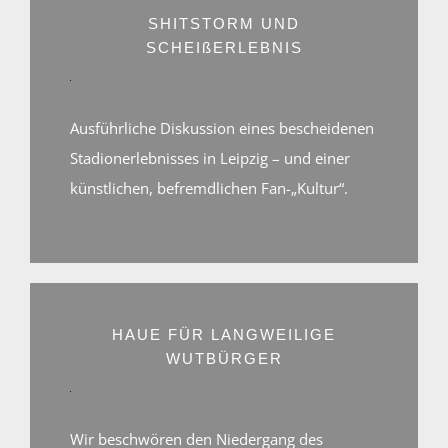
Sie
die
SHITSTORM UND
Datenschutzerklärung
SCHEIßERLEBNIS
von
YouTube.
Mehr
erfahren
Ausführliche Diskussion eines bescheidenen
Video
Stadionerlebnisses in Leipzig – und einer
laden
künstlichen, befremdlichen Fan-„Kultur“.
Mit
YouTube
dem
immer
Laden
entsperren
des
Videos
akzeptieren
Sie
die
HAUE FÜR LANGWEILIGE
Datenschutzerklärung
WUTBÜRGER
von
YouTube.
Mehr
erfahren
Wir beschwören den Niedergang des