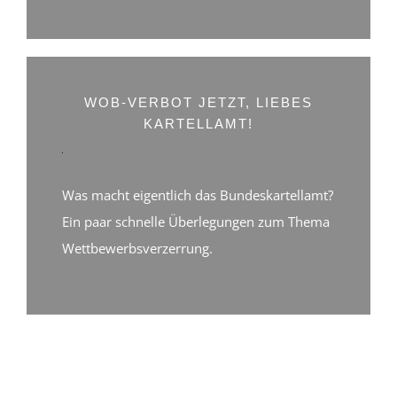
entsperren
dem
Laden
des
Videos
akzeptieren
Sie
die
WOB-VERBOT JETZT, LIEBES
Datenschutzerklärung
KARTELLAMT!
von
YouTube.
Mehr
erfahren
Was macht eigentlich das Bundeskartellamt?
Video
Ein paar schnelle Überlegungen zum Thema
laden
Wettbewerbsverzerrung.
YouTube
immer
entsperren