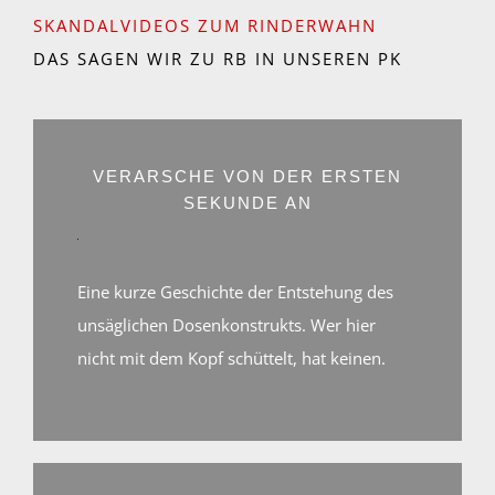
SKANDALVIDEOS ZUM RINDERWAHN
Mit
DAS SAGEN WIR ZU RB IN UNSEREN PK
dem
Laden
des
Videos
akzeptieren
Sie
die
VERARSCHE VON DER ERSTEN
Datenschutzerklärung
SEKUNDE AN
von
YouTube.
Mehr
erfahren
Eine kurze Geschichte der Entstehung des
Video
unsäglichen Dosenkonstrukts. Wer hier
laden
nicht mit dem Kopf schüttelt, hat keinen.
Mit
YouTube
dem
immer
Laden
entsperren
des
Videos
akzeptieren