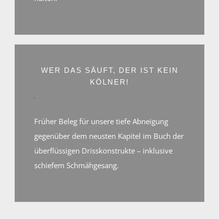
immer
Mit
entsperren
dem
Laden
des
Videos
akzeptieren
Sie
die
WER DAS SÄUFT, DER IST KEIN
Datenschutzerklärung
KÖLNER!
von
YouTube.
Mehr
erfahren
Früher Beleg für unsere tiefe Abneigung
Video
gegenüber dem neusten Kapitel im Buch der
laden
überflüssigen Drisskonstrukte – inklusive
schiefem Schmähgesang.
YouTube
immer
entsperren