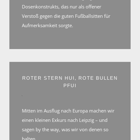
Video
Dosenkonstrukts, das nur als offener
laden
Verstoß gegen die guten Fußballsitten für
Aufmerksamkeit sorgte.
YouTube
immer
entsperren
Mit
dem
Laden
des
Videos
akzeptieren
Sie
die
ROTER STERN HUI, ROTE BULLEN
Datenschutzerklärung
PFUI
von
YouTube.
Mehr
erfahren
Mitten im Ausflug nach Europa machen wir
Video
einen kleinen Exkurs nach Leipzig – und
laden
sagen by the way, was wir von denen so
halten.
YouTube