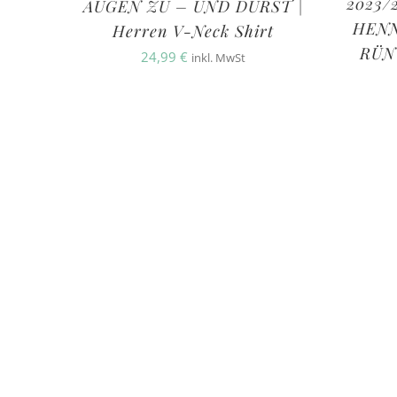
2023/2
AUGEN ZU – UND DURST |
HENN
Herren V-Neck Shirt
RÜNT
24,99
€
inkl. MwSt