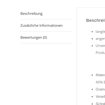
Beschreibung
Beschre
Zusätzliche Informationen
langl
Bewertungen (0)
angen
Unser
Produ
Materi
40% 
Gramm
Verarb
Schnit