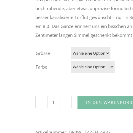
hochtrabende, aber etwas unpräzise formulierte
besser kanalisierte Torflut gewünscht – nur in R
ein 8:0. Das Ganze erinnert uns ein bisschen a
Zentimeter langen Simmel geschenkt bekommt – 
Grösse
Farbe
IN DEN WARENKORB
2024/25
Spiel
07
Artikelnummer:
DR3WDTAZFH_A982
|