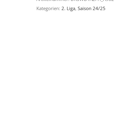
Kategorien:
2. Liga
,
Saison 24/25
Karlsruhe
|
CHANCEN
HAGEL
–
TOR
FLUT
|
Herren
V-
Neck
Shirt
Menge