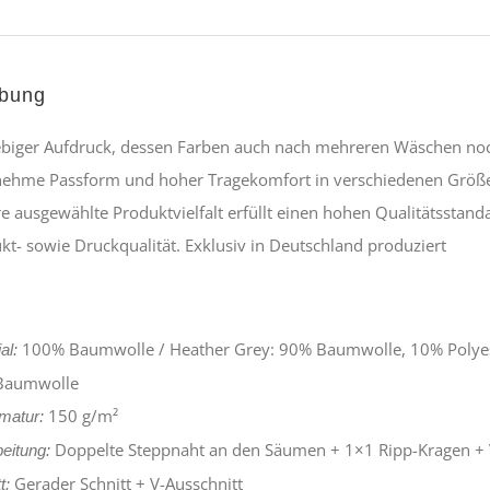
ibung
ebiger Aufdruck, dessen Farben auch nach mehreren Wäschen noc
ehme Passform und hoher Tragekomfort in verschiedenen Größen 
e ausgewählte Produktvielfalt erfüllt einen hohen Qualitätsstand
kt- sowie Druckqualität. Exklusiv in Deutschland produziert
100% Baumwolle / Heather Grey: 90% Baumwolle, 10% Polyest
al:
Baumwolle
150 g/m²
atur:
Doppelte Steppnaht an den Säumen + 1×1 Ripp-Kragen +
eitung:
Gerader Schnitt + V-Ausschnitt
t: