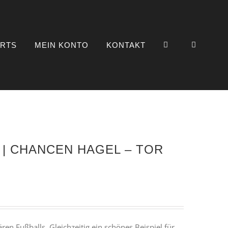
IRTS
MEIN KONTO
KONTAKT
uhe | CHANCEN HAGEL – TOR
ären Fußballs. Gleichzeitig ein schönes Beispiel für