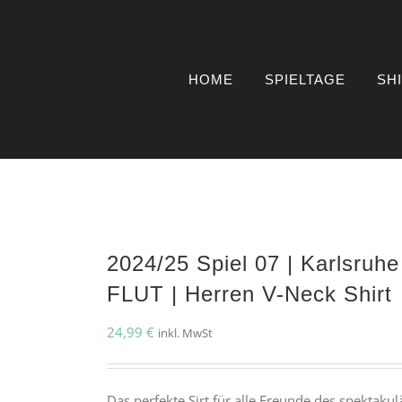
HOME
SPIELTAGE
SH
2024/25 Spiel 07 | Karlsr
FLUT | Herren V-Neck Shirt
24,99
€
inkl. MwSt
Das perfekte Sirt für alle Freunde des spektakul