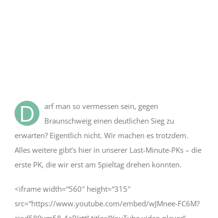
Bild
D
arf man so vermessen sein, gegen
Braunschweig einen deutlichen Sieg zu
erwarten? Eigentlich nicht. Wir machen es trotzdem.
Alles weitere gibt’s hier in unserer Last-Minute-PKs – die
erste PK, die wir erst am Spieltag drehen konnten.
<iframe width=“560″ height=“315″
src=“https://www.youtube.com/embed/wJMnee-FC6M?
si=d589vm58-4eBIrtt“ title=“YouTube video player“