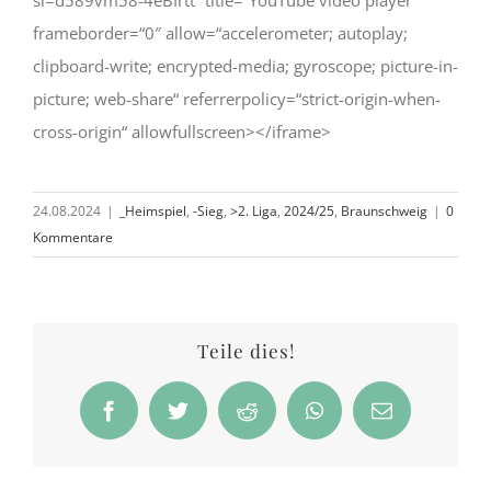
frameborder=“0″ allow=“accelerometer; autoplay;
clipboard-write; encrypted-media; gyroscope; picture-in-
picture; web-share“ referrerpolicy=“strict-origin-when-
cross-origin“ allowfullscreen></iframe>
24.08.2024
|
_Heimspiel
,
-Sieg
,
>2. Liga
,
2024/25
,
Braunschweig
|
0
Kommentare
Teile dies!
Facebook
Twitter
Reddit
WhatsApp
E-
Mail