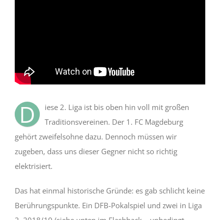
D
iese 2. Liga ist bis oben hin voll mit großen
Traditionsvereinen. Der 1. FC Magdeburg
gehört zweifelsohne dazu. Dennoch müssen wir
zugeben, dass uns dieser Gegner nicht so richtig
elektrisiert.
Das hat einmal historische Gründe: es gab schlicht keine
Berührungspunkte. Ein DFB-Pokalspiel und zwei in Liga
2. 2018/19 (siehe unten im Flashback – unbedingt