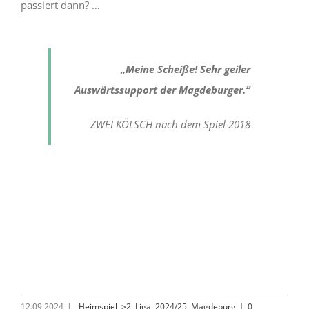
passiert dann? …
YouTube.
Mehr
erfahren
YouTube
immer
Video
entsperren
„Meine Scheiße! Sehr geiler
laden
Auswärtssupport der Magdeburger.“
YouTube
ZWEI KÖLSCH nach dem Spiel 2018
immer
entsperren
12.09.2024
|
_Heimspiel
,
>2. Liga
,
2024/25
,
Magdeburg
|
0