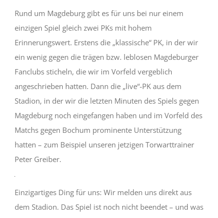
Rund um Magdeburg gibt es für uns bei nur einem
einzigen Spiel gleich zwei PKs mit hohem
Erinnerungswert. Erstens die „klassische“ PK, in der wir
ein wenig gegen die trägen bzw. leblosen Magdeburger
Fanclubs sticheln, die wir im Vorfeld vergeblich
angeschrieben hatten. Dann die „live“-PK aus dem
Mit
dem
Stadion, in der wir die letzten Minuten des Spiels gegen
Laden
des
Magdeburg noch eingefangen haben und im Vorfeld des
Videos
Matchs gegen Bochum prominente Unterstützung
akzeptieren
Sie
Mit
hatten – zum Beispiel unseren jetzigen Torwarttrainer
die
dem
Datenschutzerklärung
Peter Greiber.
Laden
von
des
YouTube.
Videos
Mehr
akzeptieren
erfahren
Einzigartiges Ding für uns: Wir melden uns direkt aus
Sie
die
dem Stadion. Das Spiel ist noch nicht beendet – und was
Video
Datenschutzerklärung
laden
von