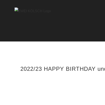
Zum
Inhalt
springen
2022/23 HAPPY BIRTHDAY u
Zeige
grösseres
Bild