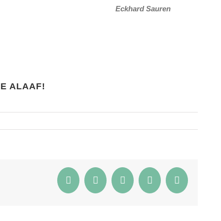
Eckhard Sauren
E ALAAF!
Facebook
Twitter
Reddit
WhatsApp
E-
Mail