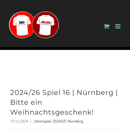
Zum
Inhalt
springen
2024/26 Spiel 16 | Nürnberg |
Bitte ein
Weihnachtsgeschenk!
13.12.2024
|
_Heimspiel
,
2024/25
,
Nürnberg