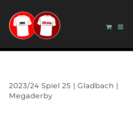
Zum
Inhalt
springen
2023/24 Spiel 25 | Gladbach |
Megaderby
Zeige
grösseres
Bild