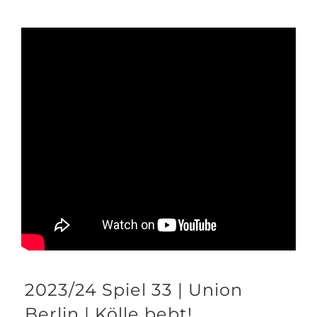
2023/24 Spiel 33 | Union
Berlin | Kölle bebt!