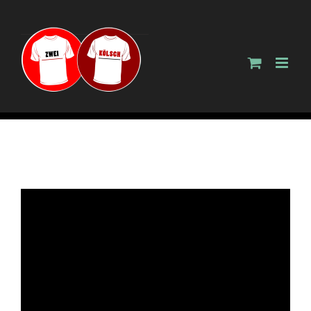
Zum
Inhalt
springen