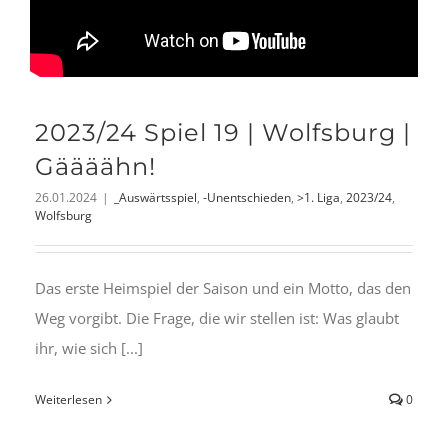
2023/24 Spiel 19 | Wolfsburg |
Gäääähn!
26.01.2024
|
_Auswärtsspiel
,
-Unentschieden
,
>1. Liga
,
2023/24
,
Wolfsburg
Das erste Heimspiel der Saison und ein Motto, das den
Weg vorgibt. Die Frage, die wir stellen ist: Was glaubt
ihr, wie sich [...]
Weiterlesen
0