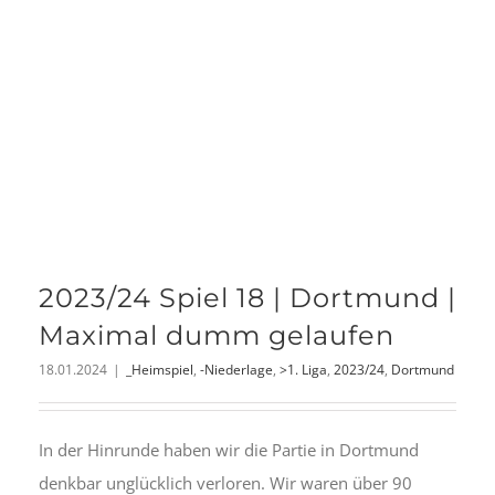
2023/24 Spiel 18 | Dortmund |
Maximal dumm gelaufen
18.01.2024
|
_Heimspiel
,
-Niederlage
,
>1. Liga
,
2023/24
,
Dortmund
In der Hinrunde haben wir die Partie in Dortmund
denkbar unglücklich verloren. Wir waren über 90