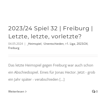
2023/24 Spiel 32 | Freiburg |
Letzte, letzte, vorletzte?
04.05.2024
|
_Heimspiel
,
-Unentschieden
,
>1. Liga
,
2023/24
,
Freiburg
Das letzte Heimspiel gegen Freiburg war auch schon
ein Abschiedsspiel. Eines für Jonas Hector. Jetzt - grob
ein Jahr später - verabschieden [...]
Weiterlesen
0