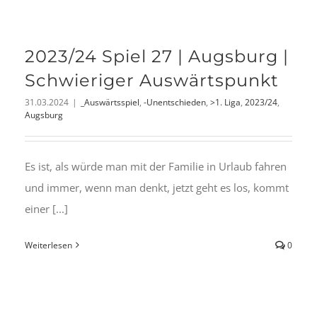
2023/24 Spiel 27 | Augsburg |
Schwieriger Auswärtspunkt
31.03.2024
|
_Auswärtsspiel
,
-Unentschieden
,
>1. Liga
,
2023/24
,
Augsburg
Es ist, als würde man mit der Familie in Urlaub fahren
und immer, wenn man denkt, jetzt geht es los, kommt
einer [...]
Weiterlesen
0