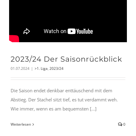
2023/24 Der Saisonrückblick
01.07.2024
|
>1. Liga
,
2023/24
Die Saison endet denkbar enttäuschend mit dem
Abstieg. Der Stachel sitzt tief, es tut verdammt weh.
Wie immer, wenn es am bequemsten [...]
Weiterlesen
0