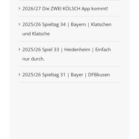
2026/27 Die ZWEI KÖLSCH App kommt!
2025/26 Spieltag 34 | Bayern | Klatschen
und Klatsche
2025/26 Spiel 33 | Heidenheim | Einfach
nur durch.
2025/26 Spieltag 31 | Bayer | DFBkusen