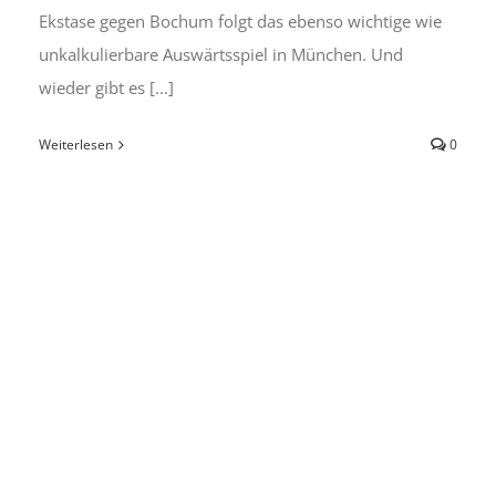
Ekstase gegen Bochum folgt das ebenso wichtige wie
unkalkulierbare Auswärtsspiel in München. Und
wieder gibt es [...]
Weiterlesen
0