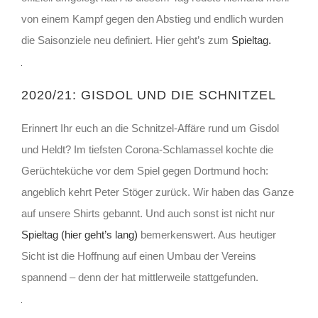
akzeptieren
Sie
von einem Kampf gegen den Abstieg und endlich wurden
die
Datenschutzerklärung
die Saisonziele neu definiert. Hier geht’s zum
Spieltag.
von
YouTube.
Mehr
erfahren
2020/21: GISDOL UND DIE SCHNITZEL
Video
laden
Erinnert Ihr euch an die Schnitzel-Affäre rund um Gisdol
und Heldt? Im tiefsten Corona-Schlamassel kochte die
YouTube
Gerüchteküche vor dem Spiel gegen Dortmund hoch:
Mit
immer
dem
entsperren
angeblich kehrt Peter Stöger zurück. Wir haben das Ganze
Laden
auf unsere Shirts gebannt. Und auch sonst ist nicht nur
des
Videos
Spieltag (hier geht’s lang)
bemerkenswert. Aus heutiger
akzeptieren
Sie
Sicht ist die Hoffnung auf einen Umbau der Vereins
die
Datenschutzerklärung
spannend – denn der hat mittlerweile stattgefunden.
von
YouTube.
Mehr