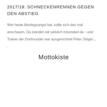
erfahren
Mit
2017/18: SCHNECKENRENNEN GEGEN
dem
Video
DEN ABSTIEG
Laden
laden
des
Videos
Wer heute Abstiegsangst hat, sollte sich das mal
akzeptieren
YouTube
Sie
anschauen. Da standen wir wirklich miserabel da – und
immer
die
entsperren
Datenschutzerklärung
Trainer der Dortmunder war ausgerechnet Peter Stöger…
von
YouTube.
Mehr
erfahren
Mottokiste
Video
laden
YouTube
immer
entsperren