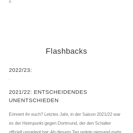
Z
Mit
dem
Laden
des
Videos
Flashbacks
akzeptieren
Sie
die
Datenschutzerklärung
2022/23:
von
YouTube.
Mehr
erfahren
2021/22: ENTSCHEIDENDES
Video
UNENTSCHIEDEN
laden
Mit
dem
Erinnert ihr euch? Letztes Jahr, in der Saison 2021/22 war
Laden
YouTube
es der Heimpunkt gegen Dortmund, der den Schalter
des
immer
Videos
offiziell umgelegt hat: Ab diesem Tag redete niemand mehr
entsperren