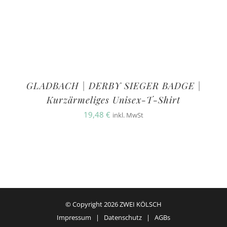
GLADBACH | DERBY SIEGER BADGE |
Kurzärmeliges Unisex-T-Shirt
19,48
€
inkl. MwSt
© Copyright
2026 ZWEI KÖLSCH
Impressum
|
Datenschutz
|
AGBs