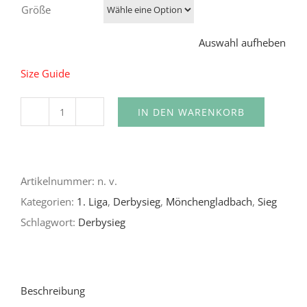
Größe
Auswahl aufheben
Size Guide
IN DEN WARENKORB
GLADBACH
|
DERBY
Artikelnummer:
n. v.
SIEGER
Kategorien:
1. Liga
,
Derbysieg
,
Mönchengladbach
,
Sieg
BADGE
Schlagwort:
Derbysieg
|
Kurzärmeliges
Unisex-
T-
Beschreibung
Shirt