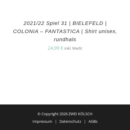
2021/22 Spiel 31 | BIELEFELD |
COLONIA – FANTASTICA | Shirt unisex,
rundhals
24,99
€
inkl. MwSt
© Copyright
2026 ZWEI KÖLSCH
Impressum
|
Datenschutz
|
AGBs