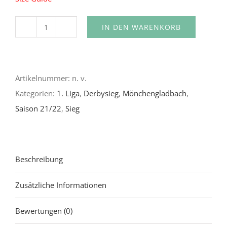
IN DEN WARENKORB
2021/22
S13
|
Artikelnummer:
n. v.
DERBY
Kategorien:
1. Liga
,
Derbysieg
,
Mönchengladbach
,
SIEGER
Saison 21/22
,
Sieg
Hoodie
|
4:1
|
Beschreibung
Große
Zusätzliche Informationen
Fresse
Edition
Bewertungen (0)
Menge