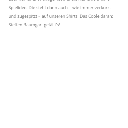
Spielidee. Die steht dann auch – wie immer verkürzt
YouTube
und zugespitzt – auf unseren Shirts. Das Coole daran:
immer
entsperren
Steffen Baumgart gefällt’s!