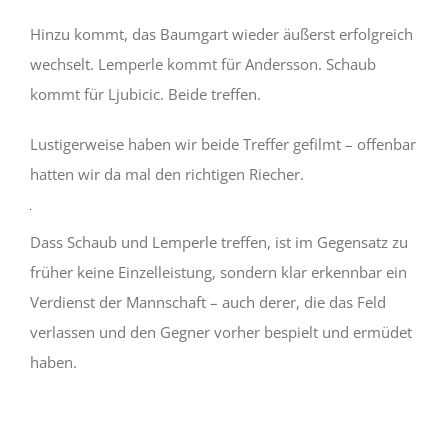
Mit
Hinzu kommt, das Baumgart wieder äußerst erfolgreich
dem
wechselt. Lemperle kommt für Andersson. Schaub
Laden
des
kommt für Ljubicic. Beide treffen.
Videos
akzeptieren
Sie
Lustigerweise haben wir beide Treffer gefilmt – offenbar
die
Datenschutzerklärung
hatten wir da mal den richtigen Riecher.
von
YouTube.
Mehr
erfahren
Dass Schaub und Lemperle treffen, ist im Gegensatz zu
früher keine Einzelleistung, sondern klar erkennbar ein
Video
laden
Verdienst der Mannschaft – auch derer, die das Feld
verlassen und den Gegner vorher bespielt und ermüdet
YouTube
haben.
immer
entsperren