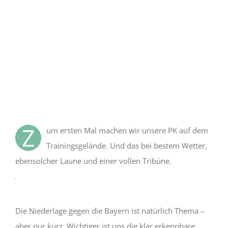
Mit
dem
Laden
des
Videos
Z
um ersten Mal machen wir unsere PK auf dem
akzeptieren
Sie
Trainingsgelände. Und das bei bestem Wetter,
die
Datenschutzerklärung
ebensolcher Laune und einer vollen Tribüne.
von
YouTube.
Mehr
erfahren
Die Niederlage gegen die Bayern ist natürlich Thema –
Video
laden
aber nur kurz. Wichtiger ist uns die klar erkennbare