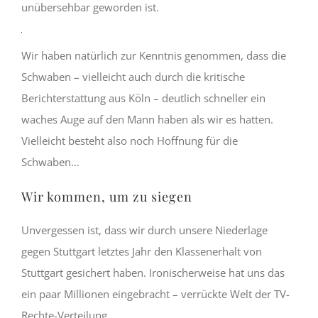
Datenschutzerklärung
unübersehbar geworden ist.
von
YouTube.
Mehr
erfahren
Wir haben natürlich zur Kenntnis genommen, dass die
Schwaben – vielleicht auch durch die kritische
Video
laden
Berichterstattung aus Köln – deutlich schneller ein
waches Auge auf den Mann haben als wir es hatten.
YouTube
Vielleicht besteht also noch Hoffnung für die
immer
entsperren
Schwaben…
Wir kommen, um zu siegen
Unvergessen ist, dass wir durch unsere Niederlage
gegen Stuttgart letztes Jahr den Klassenerhalt von
Stuttgart gesichert haben. Ironischerweise hat uns das
ein paar Millionen eingebracht – verrückte Welt der TV-
Rechte-Verteilung.