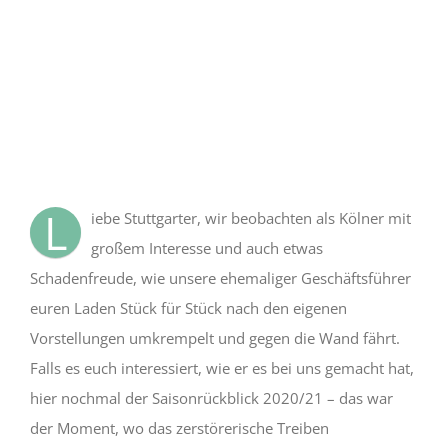
Bild
L
iebe Stuttgarter, wir beobachten als Kölner mit
großem Interesse und auch etwas
Schadenfreude, wie unsere ehemaliger Geschäftsführer
euren Laden Stück für Stück nach den eigenen
Mit
dem
Vorstellungen umkrempelt und gegen die Wand fährt.
Laden
des
Falls es euch interessiert, wie er es bei uns gemacht hat,
Videos
hier nochmal der Saisonrückblick 2020/21 – das war
akzeptieren
Sie
der Moment, wo das zerstörerische Treiben
die