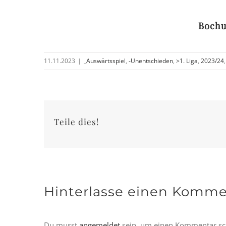
Bochu
11.11.2023
|
_Auswärtsspiel
,
-Unentschieden
,
>1. Liga
,
2023/24
Teile dies!
Hinterlasse einen Komme
Du musst
angemeldet
sein, um einen Kommentar sc