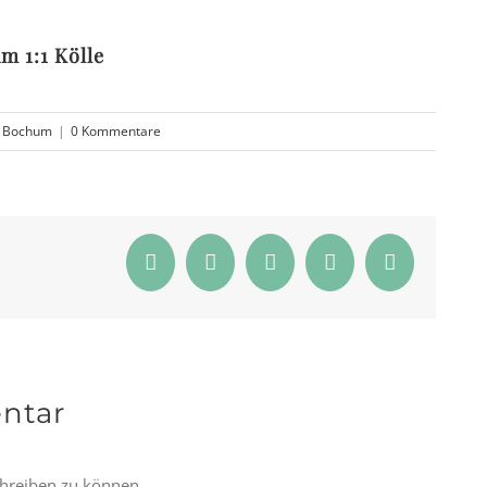
m 1:1 Kölle
,
Bochum
|
0 Kommentare
Facebook
Twitter
Reddit
WhatsApp
E-
Mail
ntar
hreiben zu können.